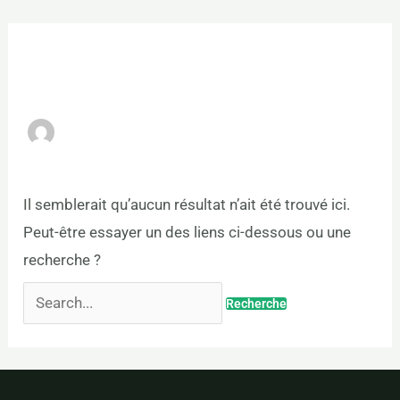
Aller
Mai
Search
au
afmericatech.admin
Men
for:
contenu
Il semblerait qu’aucun résultat n’ait été trouvé ici.
Peut-être essayer un des liens ci-dessous ou une
recherche ?